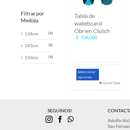
Filtrar por
Tabla de
Medida
wakeboard
Obrien Clutch
134cm
(1)
$
728.080
143cm
(1)
150cm
(1)
Este
Seleccionar
producto
opciones
tiene
Quick View
múltiples
variantes.
Las
opciones
SEGUINOS!
CONTACT
se
pueden
Adolfo Als
elegir
San Ferna
en