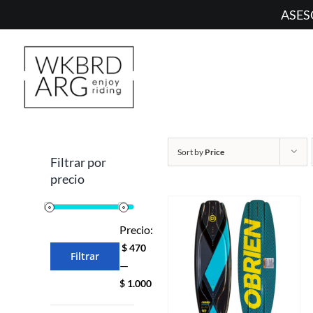
Skip
ASES
to
content
Sort by
Price
Filtrar por
precio
Precio:
$ 470
Filtrar
Precio
Precio
—
mínimo
máximo
$ 1.000