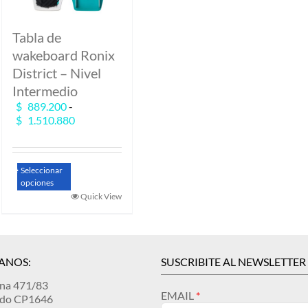
Tabla de
wakeboard Ronix
District – Nivel
Intermedio
$
889.200
-
Rango
$
1.510.880
de
precios:
desde
Este
Seleccionar
$ 889.200
producto
opciones
hasta
tiene
Quick View
$ 1.510.880
múltiples
variantes.
Las
opciones
ANOS:
SUSCRIBITE AL NEWSLETTER
se
pueden
ina 471/83
elegir
EMAIL
ndo CP1646
en