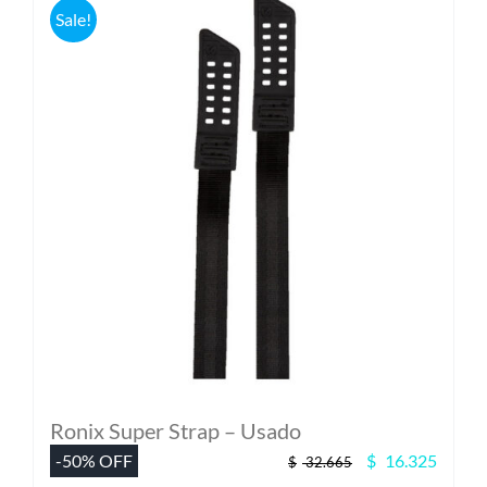
Sale!
Ronix Super Strap – Usado
El
El
-50% OFF
$
16.325
$
32.665
precio
precio