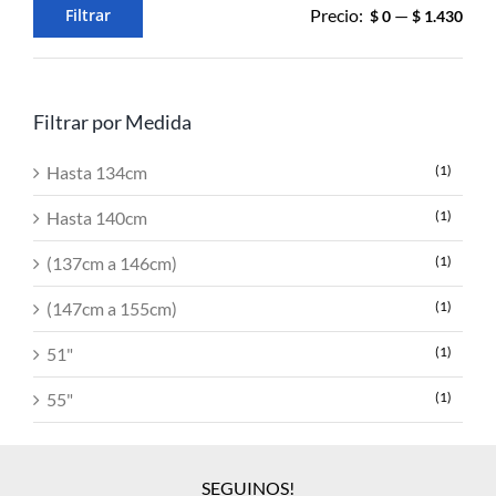
Filtrar
Precio:
—
$ 0
$ 1.430
Precio
Precio
mínimo
máximo
Filtrar por Medida
Hasta 134cm
(1)
Hasta 140cm
(1)
(137cm a 146cm)
(1)
(147cm a 155cm)
(1)
51"
(1)
55"
(1)
SEGUINOS!