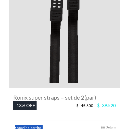
Ronix super straps – set de 2(par)
El
El
-13% OFF
$
39.520
$
45.600
precio
precio
original
actual
era:
es:
Details
$ 45.600.
$ 39.5
Añadir al carrito