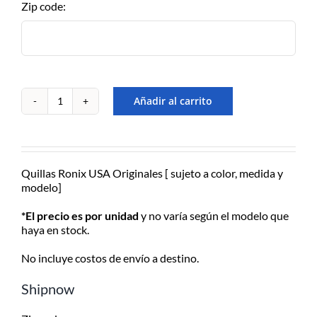
Zip code:
– de Lu/Vier de 9-17hs
EN EL DÍA – MOTO
MENSAJERÍA
CABA/GBA consultar costos
Añadir al carrito
QUILLAS
RONIX
Para recibirlo en el día solicitarlo
VARIAS
antes de las 12:30hs, 50% de
cantidad
recargo día de lluvia, Previo
contacto y coordinación por
Quillas Ronix USA Originales [ sujeto a color, medida y
Whatsapp.
modelo]
*El precio es por unidad
y no varía según el modelo que
haya en stock.
ENVÍOS A TODO EL PAÍS
Consultá el costo con tu código
No incluye costos de envío a destino.
postal en el producto a comprar
Shipnow
Despachamos dentro de las 24hs
de realizada la compra. Recibilo de