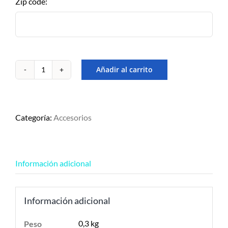
Zip code:
2 a 5 días.
Añadir al carrito
QUILLAS
RONIX
VARIAS
cantidad
Categoría:
Accesorios
Información adicional
Información adicional
0,3 kg
Peso