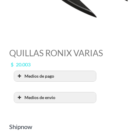
MI CUENTA
SEARCH
FOR:
QUILLAS RONIX VARIAS
$
20.003
Medios de pago
Medios de envio
RETIRO POR SHOW
ROOM
Shipnow
Retiralo en nuestro Show Room en
A.Alsina 483, San Fernando, Bs.As