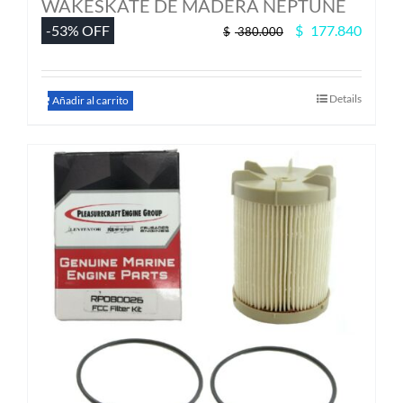
WAKESKATE DE MADERA NEPTUNE
El
El
-53% OFF
$
177.840
$
380.000
precio
precio
original
actual
era:
es:
Details
$ 380.000.
$ 177.
Añadir al carrito