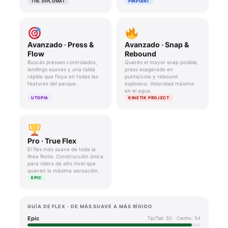
MI CUENTA
THE DIPLOMAT
PINPOINT
SEARCH
FOR:
Avanzado · Press &
Avanzado · Snap &
Flow
Rebound
Buscás presses controlados,
Querés el mayor snap posible,
landings suaves y una tabla
press exagerado en
rápida que fluya en todas las
punta/cola y rebound
features del parque.
explosivo. Velocidad máxima
en el agua.
UTOPIA
KINETIK PROJECT
Pro · True Flex
El flex más suave de toda la
línea Ronix. Construcción única
para riders de alto nivel que
quieren la máxima sensación.
EPIC
GUÍA DE FLEX · DE MÁS SUAVE A MÁS RÍGIDO
Epic
Tip/Tail: 50 · Centro: 54