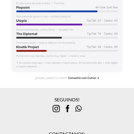
El más suave de toda la línea — True Flex
Pinpoint
All-Over Soft Flex
Flex suave de punta a cola — buttery & playful
Utopia
Tip/Tail: 52 · Centro: 85
Punta/cola blandas, centro firme — Variable Flex
The Diplomat
Tip/Tail: 78 · Centro: 85
Flex balanceado — toda la tabla en un movimiento
Kinetik Project
Tip/Tail: 58 · Centro: 85
Punta/cola muy blandas, centro muy rígido — máximo snap
↑ El número más bajo = más blando y mayor press. El número más alto = más rígido
y mayor rebound.
¿Dudas sobre tu nivel?
Consultá con Cutún →
SEGUINOS!
CONTACTANOS: