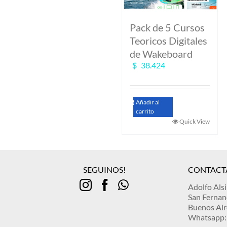
Pack de 5 Cursos
Teoricos Digitales
de Wakeboard
$
38.424
Añadir al
carrito
Quick View
SEGUINOS!
CONTACT
Adolfo Als
San Ferna
Buenos Air
Whatsapp: