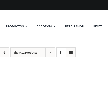
MAS DE 20 AÑOS EQUIPANDO RIDE
PRODUCTOS
ACADEMIA
REPAIR SHOP
RENTAL
Show
12 Products