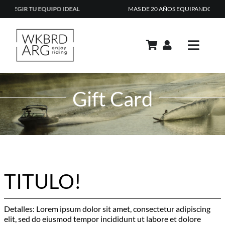
Skip
U EQUIPO IDEAL
MAS DE 20 AÑOS EQUIPANDO RIDERS EN AR
to
content
Toggle
Navig
PRODUCTOS
Gift Card
ACADEMIA
REPAIR SHOP
RENTAL
CONTACTO
TITULO!
TIPS & TRICKS
CARRITO
Detalles: Lorem ipsum dolor sit amet, consectetur adipiscing
elit, sed do eiusmod tempor incididunt ut labore et dolore