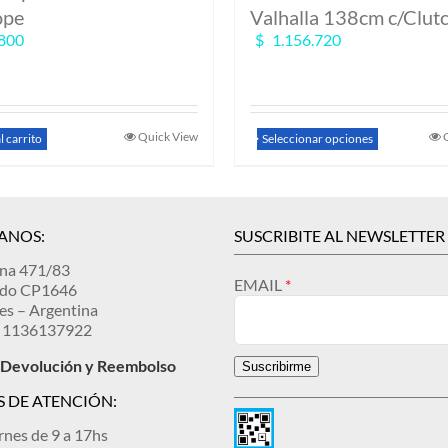
ope
Valhalla 138cm c/Clut
800
$
1.156.720
Este
Quick View
l carrito
Seleccionar opciones
producto
tiene
múltiples
variantes.
ANOS:
SUSCRIBITE AL NEWSLETTER
Las
opciones
ina 471/83
se
EMAIL
ndo CP1646
pueden
es – Argentina
elegir
 1136137922
en
la
e Devolución y Reembolso
Suscribirme
página
de
 DE ATENCIÓN:
producto
rnes de 9 a 17hs