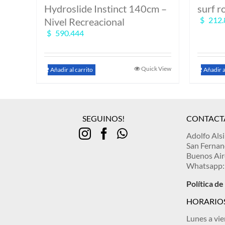
Hydroslide Instinct 140cm –
surf r
$
212.
Nivel Recreacional
$
590.444
Quick View
Añadir al carrito
Añadir a
SEGUINOS!
CONTACT
Adolfo Als
San Ferna
Buenos Air
Whatsapp:
Política d
HORARIOS
Lunes a vie