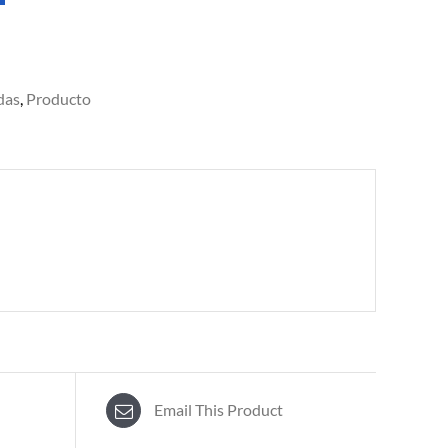
das
,
Producto
Email This Product