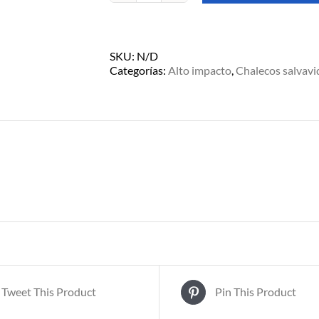
SALVAVIDAS
ALTO
IMPACTO
CHRIS
SKU:
N/D
OSHEA
Categorías:
Alto impacto
,
Chalecos salvavi
-
AZUL
cantidad
Tweet This Product
Pin This Product