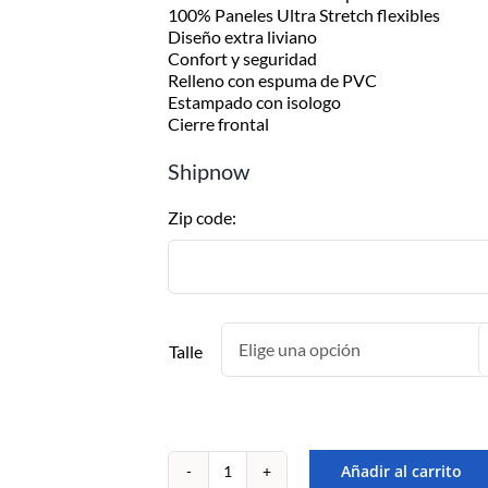
postal en el producto a comprar
100% Paneles Ultra Stretch flexibles
cantidad
Diseño extra liviano
Despachamos dentro de las 24hs
Confort y seguridad
de realizada la compra. Recibilo de
Relleno con espuma de PVC
2 a 5 días.
Estampado con isologo
Cierre frontal
Shipnow
Zip code:
Talle
Añadir al carrito
CHALECO