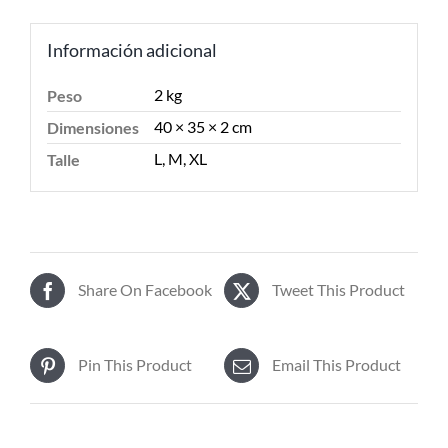
Información adicional
2 kg
Peso
40 × 35 × 2 cm
Dimensiones
L, M, XL
Talle
Share On Facebook
Tweet This Product
Pin This Product
Email This Product