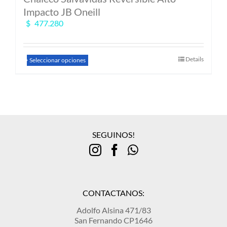
Impacto JB Oneill
$
477.280
Este
Details
Seleccionar opciones
producto
tiene
múltiples
variantes.
Las
opciones
se
SEGUINOS!
pueden
elegir
en
la
página
de
CONTACTANOS:
producto
Adolfo Alsina 471/83
San Fernando CP1646