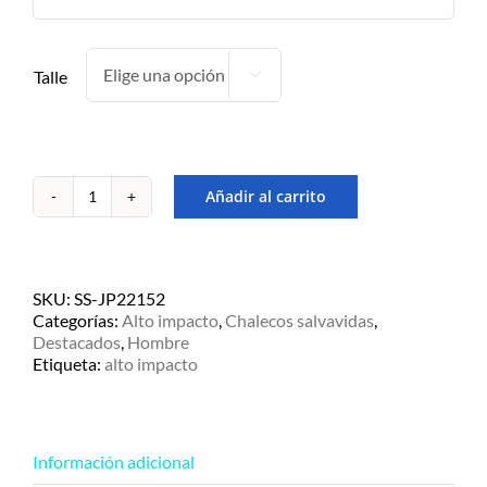
Talle

Añadir al carrito
Chaleco
Salvavidas
Alto
Impacto
JB
SKU:
SS-JP22152
Oneill
Categorías:
Alto impacto
,
Chalecos salvavidas
,
cantidad
Destacados
,
Hombre
Etiqueta:
alto impacto
Información adicional