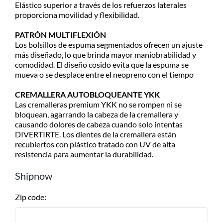
Elástico superior a través de los refuerzos laterales
cantidad
Consultá el costo con tu código
proporciona movilidad y flexibilidad.
postal en el producto a comprar
PATRÓN MULTIFLEXIÓN
Despachamos dentro de las 24hs
Los bolsillos de espuma segmentados ofrecen un ajuste
de realizada la compra. Recibilo de
más diseñado, lo que brinda mayor maniobrabilidad y
2 a 5 días.
comodidad. El diseño cosido evita que la espuma se
mueva o se desplace entre el neopreno con el tiempo
CREMALLERA AUTOBLOQUEANTE YKK
Las cremalleras premium YKK no se rompen ni se
bloquean, agarrando la cabeza de la cremallera y
causando dolores de cabeza cuando solo intentas
DIVERTIRTE. Los dientes de la cremallera están
recubiertos con plástico tratado con UV de alta
resistencia para aumentar la durabilidad.
Shipnow
Zip code: