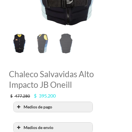
MI CUENTA
SEARCH
FOR:
Chaleco Salvavidas Alto
Impacto JB Oneill
El
El
$
395.200
$
477.280
precio
precio
Medios de pago
original
actual
era:
es:
$ 477.280.
$ 395.200.
Medios de envio