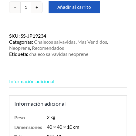
Añadir al carrito
Chaleco
salvavidas
Jetpilot
Cause
Alta
SKU:
SS-JP19234
Flotabilidad
Categorías:
Chalecos salvavidas
,
Mas Vendidos
,
-
Neoprene
,
Recomendados
Azul
Etiqueta:
chaleco salvavidas neoprene
cantidad
Información adicional
Información adicional
2 kg
Peso
40 × 40 × 10 cm
Dimensiones