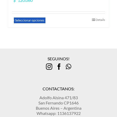
$
120.080
Este
Details
Seleccionar opciones
producto
tiene
múltiples
variantes.
Las
opciones
se
SEGUINOS!
pueden
elegir
en
la
página
de
CONTACTANOS:
producto
Adolfo Alsina 471/83
San Fernando CP1646
Buenos Aires – Argentina
Whatsapp: 1136137922