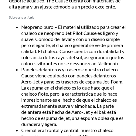
deporte acuático. The Cause cuenta con materiales de
Azul
postal en el producto a comprar
alta gama y un ajuste cómodo a un precio excelente.
cantidad
Despachamos dentro de las 24hs
Sobre este artículo
de realizada la compra. Recibilo de
Neopreno puro – El material utilizado para crear el
2 a 5 días.
chaleco de neopreno Jet Pilot Cause es ligero y
suave. Cómodo de llevar y con un diseño simple
pero elegante, el chaleco general se ve de primera
calidad. El chaleco Cause cuenta con durabilidad y
tolerancia de los rayos del sol, asegurando que los
colores vibrantes no se desvanezcan fácilmente.
Paneles delanteros y traseros: nuestro chaleco
Cause viene equipado con paneles delanteros
Aero-Jet y paneles traseros de espuma Jet-Foam.
La espuma en el chaleco es lo que hace que el
chaleco flote, pero la característica que lo hace
impresionante es el hecho de que el chaleco es
extremadamente suave y almohada. La parte
delantera está hecha de Aero-Jet y el bak está
hecho de espuma de jet, una espuma oblea que es
duradera y ligera.
Cremallera frontal y central: nuestro chaleco