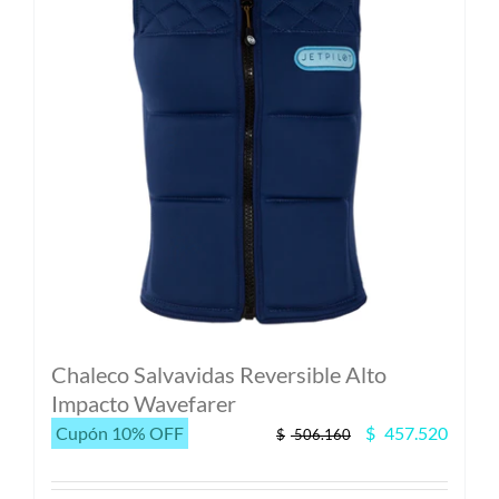
Chaleco Salvavidas Reversible Alto
Impacto Wavefarer
El
El
Cupón 10% OFF
$
457.520
$
506.160
precio
precio
original
actual
era:
es: