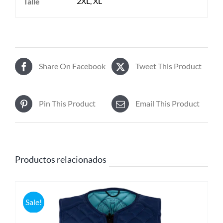
2XL, XL
Talle
Share On Facebook
Tweet This Product
Pin This Product
Email This Product
Productos relacionados
Sale!