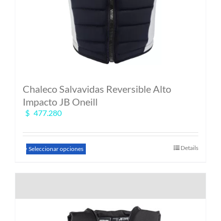
Chaleco Salvavidas Reversible Alto
Impacto JB Oneill
$
477.280
Este
Details
Seleccionar opciones
producto
tiene
múltiples
variantes.
Las
opciones
se