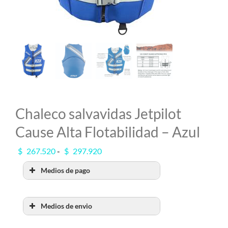
MI CUENTA
SEARCH
FOR:
Chaleco salvavidas Jetpilot
Cause Alta Flotabilidad – Azul
Rango
$
267.520
-
$
297.920
de
Medios de pago
precios:
desde
$ 267.520
hasta
Medios de envio
$ 297.920
RETIRO POR SHOW