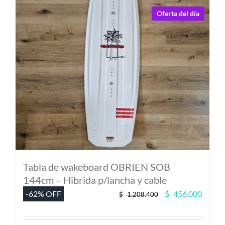
se
pueden
Oferta del día
elegir
en
la
página
de
producto
Tabla de wakeboard OBRIEN SOB
144cm – Hibrida p/lancha y cable
El
El
-62% OFF
$
456.000
$
1.208.400
precio
precio
original
actual
era:
es: