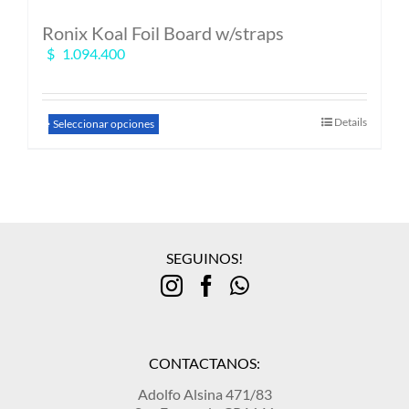
Ronix Koal Foil Board w/straps
$
1.094.400
Este
Details
Seleccionar opciones
producto
tiene
múltiples
variantes.
Las
opciones
se
SEGUINOS!
pueden
elegir
en
la
página
de
CONTACTANOS:
producto
Adolfo Alsina 471/83