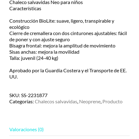
Retiralo en nuestro Show Room en
Chaleco salvavidas Neo para niños
A.Alsina 483, San Fernando, Bs.As
Características
– de Lu/Vier de 9-17hs
Construcción BioLite: suave, ligero, transpirable y
ecológico
Cierre de cremallera con dos cinturones ajustables: fácil
EN EL DÍA – MOTO
de poner y con ajuste seguro
MENSAJERÍA
Bisagra frontal: mejora la amplitud de movimiento
Sisas anchas: mejora la movilidad
CABA/GBA consultar costos
Talla: juvenil (24-40 kg)
Para recibirlo en el día solicitarlo
Aprobado por la Guardia Costera y el Transporte de EE.
antes de las 12:30hs, 50% de
UU.
recargo día de lluvia, Previo
contacto y coordinación por
Whatsapp.
SKU:
SS-2231877
Categorías:
Chalecos salvavidas
,
Neoprene
,
Producto
ENVÍOS A TODO EL PAÍS
Consultá el costo con tu código
Valoraciones (0)
postal en el producto a comprar