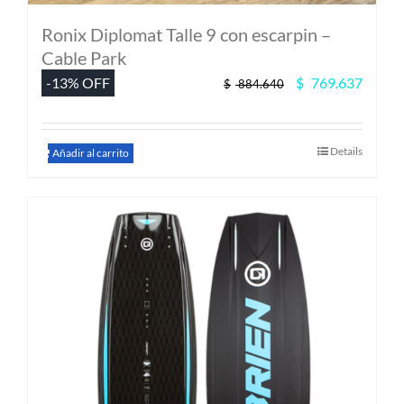
Ronix Diplomat Talle 9 con escarpin –
Cable Park
El
El
-13% OFF
$
769.637
$
884.640
precio
precio
original
actual
era:
es:
Details
$ 884.640.
$ 769.
Añadir al carrito