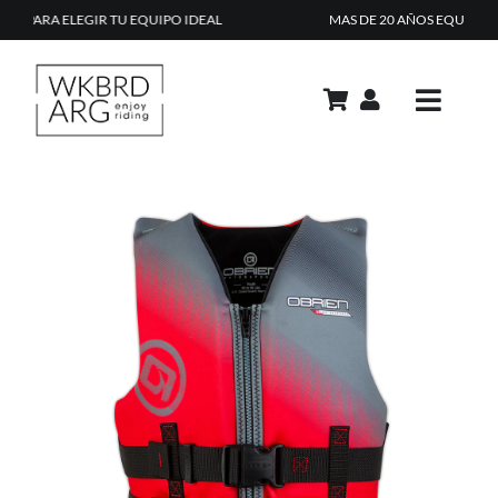
Skip
MAS DE 20 AÑOS EQUIPANDO RIDERS EN ARGENTINA
to
content
Toggle
Navig
PRODUCTOS
ACADEMIA
REPAIR SHOP
RENTAL
CONTACTO
TIPS & TRICKS
CARRITO