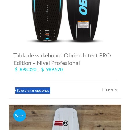
Tabla de wakeboard Obrien Intent PRO
Edition – Nivel Profesional
Rango
$
898.320
-
$
989.520
de
precios:
desde
Este
Details
Seleccionar opciones
$ 898.320
producto
hasta
tiene
$ 989.520
múltiples
variantes.
Sale!
Las
opciones