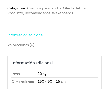
Hydroslide
140
Categorías:
Combos para lancha
,
Oferta del día
,
c/Clutch
Producto
,
Recomendados
,
Wakeboards
7-
11
-
Nivel
Información adicional
Recreacional
cantidad
Valoraciones (0)
Información adicional
20 kg
Peso
150 × 50 × 15 cm
Dimensiones