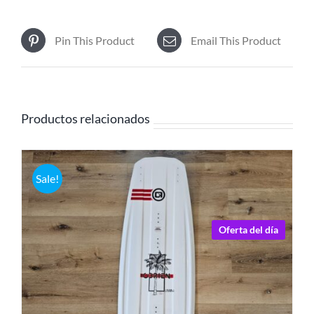
pueden
elegir
en
Pin This Product
Email This Product
la
página
de
producto
Productos relacionados
Sale!
Oferta del día