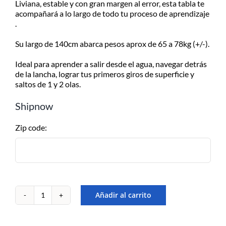
Liviana, estable y con gran margen al error, esta tabla te
-
acompañará a lo largo de todo tu proceso de aprendizaje
ENVÍOS A TODO EL PAÍS
Nivel
.
Recreacional
Consultá el costo con tu código
cantidad
postal en el producto a comprar
Su largo de 140cm abarca pesos aprox de 65 a 78kg (+/-).
Despachamos dentro de las 24hs
Ideal para aprender a salir desde el agua, navegar detrás
de realizada la compra. Recibilo de
de la lancha, lograr tus primeros giros de superficie y
2 a 5 días.
saltos de 1 y 2 olas.
Shipnow
Zip code:
Añadir al carrito
Combo
de
wakeboard