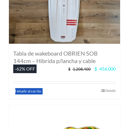
Tabla de wakeboard OBRIEN SOB
144cm – Hibrida p/lancha y cable
El
El
-62% OFF
$
456.000
$
1.208.400
precio
precio
original
actual
era:
es:
Details
$ 1.208.400.
$ 456.
Añadir al carrito