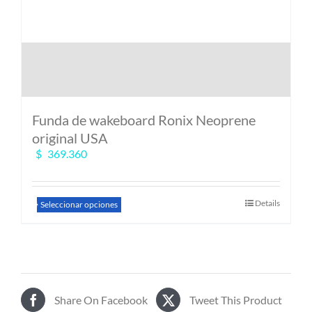
Funda de wakeboard Ronix Neoprene
original USA
$
369.360
Este
Details
Seleccionar opciones
producto
tiene
múltiples
variantes.
Las
opciones
Share On Facebook
Tweet This Product
se