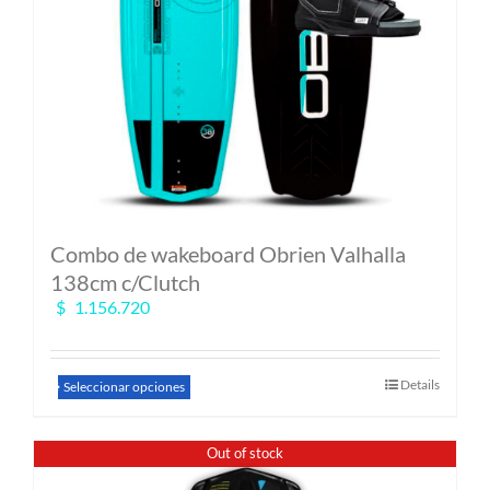
Combo de wakeboard Obrien Valhalla
138cm c/Clutch
$
1.156.720
Este
Details
Seleccionar opciones
producto
tiene
múltiples
Out of stock
variantes.