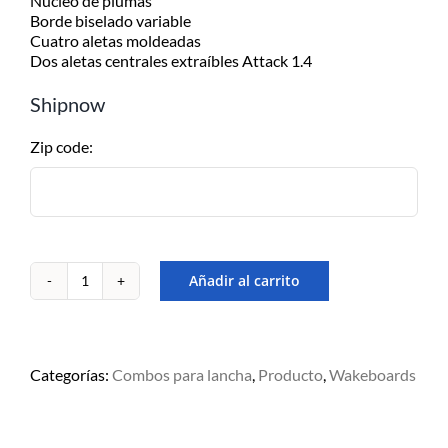
Núcleo de plumas
Borde biselado variable
Cuatro aletas moldeadas
Dos aletas centrales extraíbles Attack 1.4
Shipnow
Zip code:
Añadir al carrito
Combo
de
wakeboard
OBRIEN
Clutch
Categorías:
Combos para lancha
,
Producto
,
Wakeboards
143
c/Clutch
cantidad