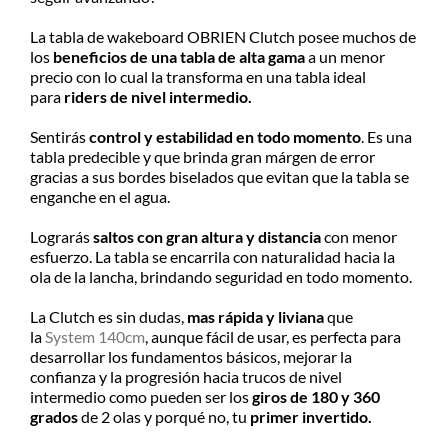
Consultá el costo con tu código
La tabla de wakeboard OBRIEN Clutch posee muchos de
postal en el producto a comprar
los
beneficios de una tabla de alta gama
a un menor
precio con lo cual la transforma en una tabla ideal
Despachamos dentro de las 24hs
para
riders de nivel intermedio.
de realizada la compra. Recibilo de
2 a 5 días.
Sentirás
control y estabilidad en todo momento
. Es una
tabla predecible y que brinda gran márgen de error
gracias a sus bordes biselados que evitan que la tabla se
enganche en el agua.
Lograrás
saltos con gran altura y distancia
con menor
esfuerzo. La tabla se encarrila con naturalidad hacia la
ola de la lancha, brindando seguridad en todo momento.
La Clutch es sin dudas,
mas rápida y liviana
que
la
System 140cm
, aunque fácil de usar, es perfecta para
desarrollar los fundamentos básicos, mejorar la
confianza y la progresión hacia trucos de nivel
intermedio como pueden ser los
giros de 180 y 360
grados
de 2 olas y porqué no, tu
primer invertido.