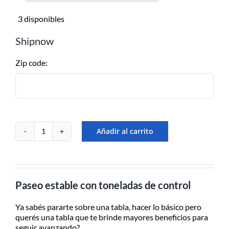
RETIRO POR SHOW
3 disponibles
ROOM
Shipnow
Retiralo en nuestro Show Room en
A.Alsina 483, San Fernando, Bs.As
Zip code:
– de Lu/Vier de 9-17hs
EN EL DÍA – MOTO
MENSAJERÍA
CABA/GBA consultar costos
Añadir al carrito
Combo
de
Para recibirlo en el día solicitarlo
wakeboard
antes de las 12:30hs, 50% de
OBRIEN
recargo día de lluvia, Previo
Clutch
contacto y coordinación por
Paseo estable con toneladas de control
143
Whatsapp.
c/Clutch
Ya sabés pararte sobre una tabla, hacer lo básico pero
cantidad
querés una tabla que te brinde mayores beneficios para
ENVÍOS A TODO EL PAÍS
seguir avanzando?