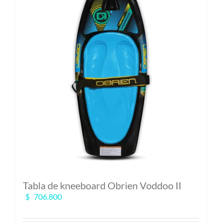
Las
opciones
se
pueden
elegir
en
la
página
de
producto
Tabla de kneeboard Obrien Voddoo II
$
706.800