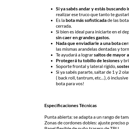
Si ya sabés andar y estás buscando i
realizar ese truco que tanto te gustari
Es la
bota más sofisticada
de las bota
cerrada.
Si bien es ideal para iniciarte en el d
sin caer en grandes gastos.
Nada que enviadiarle a una bota ce
las mismas arandelas dentadas y tornil
Te ayudará a lograr
saltos de mayor 
Protegerá tu tobillo de lesiones
y bri
Soporte frontal y lateral rígido,
soste
Si ya sabés pararte, saltar de 1 y 2 o
( back roll, tantrum, etc…), ó inclusi
bota para vos!
Especificaciones Técnicas
Punta abierta: se adapta a un rango de ta
Zonas de cordones dobles: ajuste preciso p
Panel flexible de puño trasero de TPU