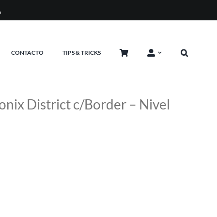
A
CONTACTO
TIPS & TRICKS
ix District c/Border – Nivel