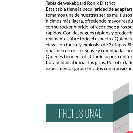
Tabla de wakeboard Ronix District
postal en el producto a comprar
c/Border
Esta tabla tiene la peculiaridad de adaptarse
-
Despachamos dentro de las 24hs
tomamos una de nuestras series multiusos má
Nivel
de realizada la compra. Recibilo de
hicimos más ligera, ofreciendo mayor respue
Intermedio
2 a 5 días.
con su rocker híbrido, ofrece desde giros 
cantidad
rápidos. Con despegues rápidos y predecibles
realmente cubre todo el espectro. Quienes s
elevación fuerte y explosiva de 3 etapas. Si t
una línea de rocker suave y combinada con 
Quienes tienden a distribuir su peso unif
flotabilidad al iniciar los giros. Por otro la
experimentar giros cerrados con transicion