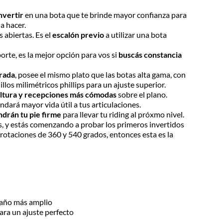
nvertir
en una bota que te brinde mayor confianza para
a hacer.
s abiertas. Es el
escalón previo
a utilizar una bota
eporte, es la mejor opción para vos si
buscás constancia
rrada
, posee el mismo plato que las botas alta gama, con
los milimétricos phillips para un ajuste superior.
altura y recepciones más cómodas
sobre el plano.
ndará mayor vida útil a tus articulaciones.
ndrán tu pie firme
para llevar tu riding al próxmo nivel.
las, y estás comenzando a probar los primeros invertidos
ve rotaciones de 360 y 540 grados, entonces esta es la
maño más amplio
ara un ajuste perfecto