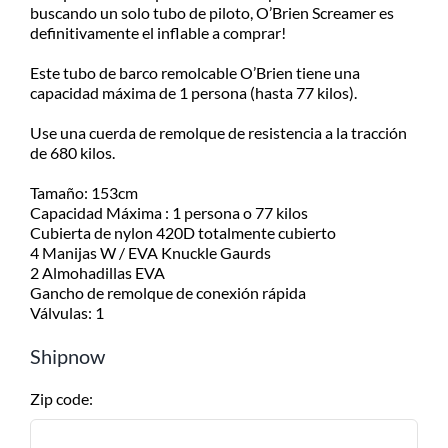
Despachamos dentro de las 24hs
buscando un solo tubo de piloto, O’Brien Screamer es
de realizada la compra. Recibilo de
definitivamente el inflable a comprar!
2 a 5 días.
Este tubo de barco remolcable O’Brien tiene una
capacidad máxima de 1 persona (hasta 77 kilos).
Use una cuerda de remolque de resistencia a la tracción
de 680 kilos.
Tamaño: 153cm
Capacidad Máxima : 1 persona o 77 kilos
Cubierta de nylon 420D totalmente cubierto
4 Manijas W / EVA Knuckle Gaurds
2 Almohadillas EVA
Gancho de remolque de conexión rápida
Válvulas: 1
Shipnow
Zip code: