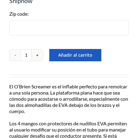
Shipnow
Retiralo en nuestro Show Room en
A.Alsina 483, San Fernando, Bs.As
Zip code:
– de Lu/Vier de 9-17hs
EN EL DÍA – MOTO
MENSAJERÍA
CABA/GBA consultar costos
Añadir al carrito
Inflable
remolcable
Para recibirlo en el día solicitarlo
Obrien
antes de las 12:30hs, 50% de
Screamer
recargo día de lluvia, Previo
-1
contacto y coordinación por
El O’Brien Screamer es el inflable perfecto para remolcar
persona
Whatsapp.
a una sola persona. La plataforma plana hace que sea
cantidad
cómodo para acostarse o arrodillarse, especialmente con
las dos almohadillas de EVA debajo de los brazos y el
cuerpo.
ENVÍOS A TODO EL PAÍS
Consultá el costo con tu código
Los 4 mangos con protectores de nudillos EVA permiten
postal en el producto a comprar
al usuario modificar su posición en el tubo para manejar
cualquier desafío que el conductor presente. Si está