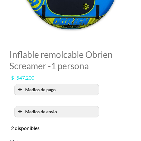
MI CUENTA
SEARCH
FOR:
Inflable remolcable Obrien
Screamer -1 persona
$
547.200
Medios de pago
Medios de envio
RETIRO POR SHOW
2 disponibles
ROOM