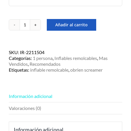
Añadir al carrito
Inflable
remolcable
Obrien
Screamer
-1
SKU:
IR-2211504
persona
Categorías:
1 persona
,
Inflables remolcables
,
Mas
cantidad
Vendidos
,
Recomendados
Etiquetas:
inflable remolcable
,
obrien screamer
Información adicional
Valoraciones (0)
Información adicional