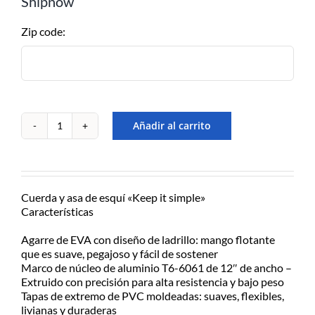
Shipnow
Retiralo en nuestro Show Room en
A.Alsina 483, San Fernando, Bs.As
Zip code:
– de Lu/Vier de 9-17hs
EN EL DÍA – MOTO
MENSAJERÍA
CABA/GBA consultar costos
Añadir al carrito
Manillar
de
Para recibirlo en el día solicitarlo
esqui
antes de las 12:30hs, 50% de
Obrien
recargo día de lluvia, Previo
1
contacto y coordinación por
Cuerda y asa de esquí «Keep it simple»
Seccion
Whatsapp.
Características
cantidad
Agarre de EVA con diseño de ladrillo: mango flotante
que es suave, pegajoso y fácil de sostener
ENVÍOS A TODO EL PAÍS
Marco de núcleo de aluminio T6-6061 de 12″ de ancho –
Consultá el costo con tu código
Extruido con precisión para alta resistencia y bajo peso
postal en el producto a comprar
Tapas de extremo de PVC moldeadas: suaves, flexibles,
livianas y duraderas