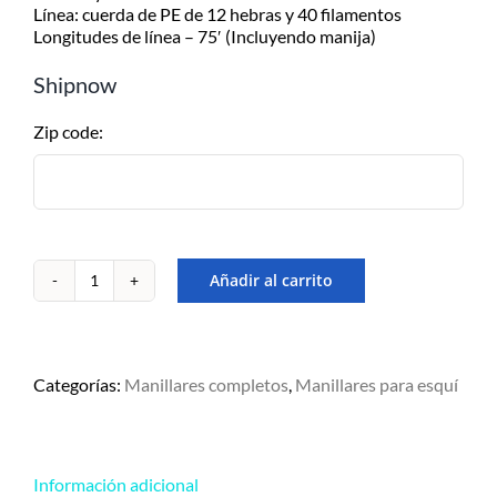
Despachamos dentro de las 24hs
Línea: cuerda de PE de 12 hebras y 40 filamentos
de realizada la compra. Recibilo de
Longitudes de línea – 75′ (Incluyendo manija)
2 a 5 días.
Shipnow
Zip code:
Añadir al carrito
Manillar
de
esqui
Obrien
1
Categorías:
Manillares completos
,
Manillares para esquí
Seccion
cantidad
Información adicional