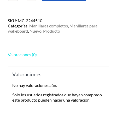
de
wakeboard
Obrien
Team
SKU:
MC-2244510
15"
Categorías:
Manillares completos
,
Manillares para
c/Silicone
wakeboard
,
Nuevo
,
Producto
cantidad
Valoraciones (0)
Valoraciones
No hay valoraciones aún.
Solo los usuarios registrados que hayan comprado
este producto pueden hacer una valoración.