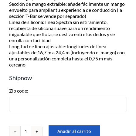
Despachamos dentro de las 24hs
Sección de mango extraíble: añade fácilmente un mango
de realizada la compra. Recibilo de
envuelto para ampliar tu experiencia de conducción (la
2 a 5 días.
sección T-Bar se vende por separado)
Línea de silicona: línea Spectra sin estiramiento,
recubierta de silicona suave para un rendimiento
inigualable que flota, se desliza entre los dedos y se
enrolla con facilidad
Longitud de línea ajustable: longitudes de línea
ajustables de 16,7 m a 24,4 m (incluyendo el mango) con
una personalización completa hasta el 0,75 m más
cercano
Shipnow
Zip code:
Añadir al carrito
Manillar