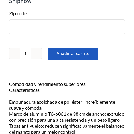
Shipnow
Retiralo en nuestro Show Room en
A.Alsina 483, San Fernando, Bs.As
Zip code:
– de Lu/Vier de 9-17hs
EN EL DÍA – MOTO
MENSAJERÍA
CABA/GBA consultar costos
Añadir al carrito
Manillar
de
Para recibirlo en el día solicitarlo
wakeboard
antes de las 12:30hs, 50% de
Obrien
recargo día de lluvia, Previo
Team
contacto y coordinación por
Comodidad y rendimiento superiores
15"
Whatsapp.
Características
c/Silicone
cantidad
Empuñadura acolchada de poliéster: increíblemente
suave y cómoda
ENVÍOS A TODO EL PAÍS
Marco de aluminio T6-6061 de 38 cm de ancho: extruido
Consultá el costo con tu código
con precisión para una alta resistencia y un peso ligero
postal en el producto a comprar
Tapas antivuelco: reducen significativamente el balanceo
del mango para un mejor control