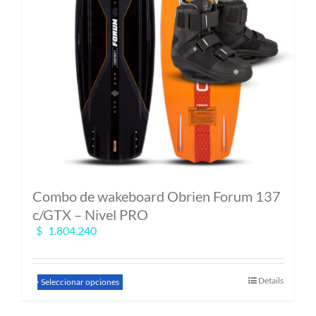
Combo de wakeboard Obrien Forum 137
c/GTX – Nivel PRO
$
1.804.240
Este
Details
Seleccionar opciones
producto
tiene