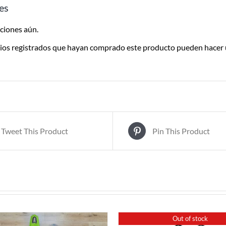
es
Despachamos dentro de las 24hs
de realizada la compra. Recibilo de
2 a 5 días.
ciones aún.
rios registrados que hayan comprado este producto pueden hacer 
Tweet This Product
Pin This Product
Out of stock