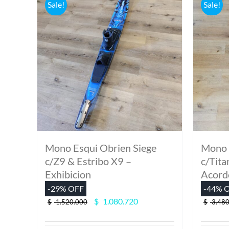
Sale!
Sale!
Mono Esqui Obrien Siege
Mono 
c/Z9 & Estribo X9 –
c/Tita
Exhibicion
Acord
-29% OFF
-44% 
El
El
$
1.080.720
$
1.520.000
$
3.480
precio
precio
original
actual