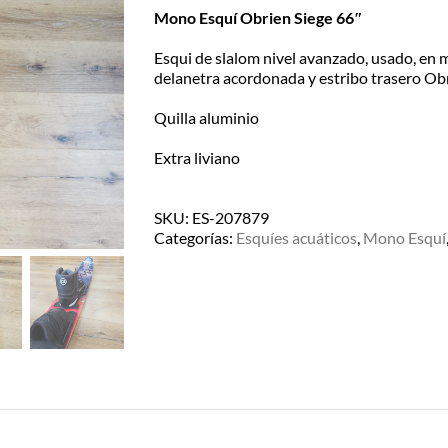
Retiralo en nuestro Show Room en
Mono Esquí Obrien Siege 66″
A.Alsina 483, San Fernando, Bs.As
– de Lu/Vier de 9-17hs
Esqui de slalom nivel avanzado, usado, en
delanetra acordonada y estribo trasero Ob
Quilla aluminio
EN EL DÍA – MOTO
MENSAJERÍA
Extra liviano
CABA/GBA consultar costos
SKU:
ES-207879
Para recibirlo en el día solicitarlo
Categorías:
Esquíes acuáticos
,
Mono Esquí
antes de las 12:30hs, 50% de
recargo día de lluvia, Previo
contacto y coordinación por
Whatsapp.
ENVÍOS A TODO EL PAÍS
Consultá el costo con tu código
postal en el producto a comprar