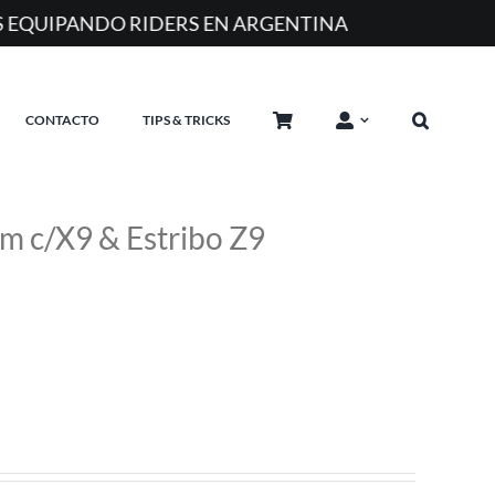
A
CONTACTO
TIPS & TRICKS
m c/X9 & Estribo Z9
io
al
368.000.