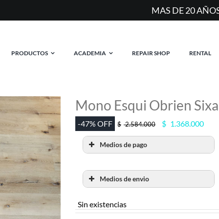
MAS DE 20 AÑOS EQUIPANDO RIDERS EN ARGENTIN
PRODUCTOS
ACADEMIA
REPAIR SHOP
RENTAL
Mono Esqui Obrien Sixa
El
El
-47% OFF
$
1.368.000
$
2.584.000
precio
prec
original
actu
Medios de pago
era:
es:
$ 2.584.000.
$ 1.
Medios de envio
RETIRO POR SHOW
Sin existencias
ROOM