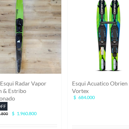
Esqui Radar Vapor
Esqui Acuatico Obrien 
n & Estribo
Vortex
$
684.000
onado
OFF
El
El
$
1.960.800
.800
precio
precio
original
actual