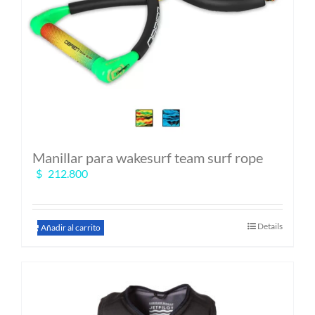
de
producto
Manillar para wakesurf team surf rope
$
212.800
Details
Añadir al carrito