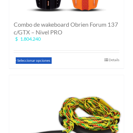
Combo de wakeboard Obrien Forum 137
c/GTX – Nivel PRO
$
1.804.240
Este
Details
Seleccionar opciones
producto
tiene
múltiples
variantes.
Las
opciones
se
pueden
elegir
en
la
página