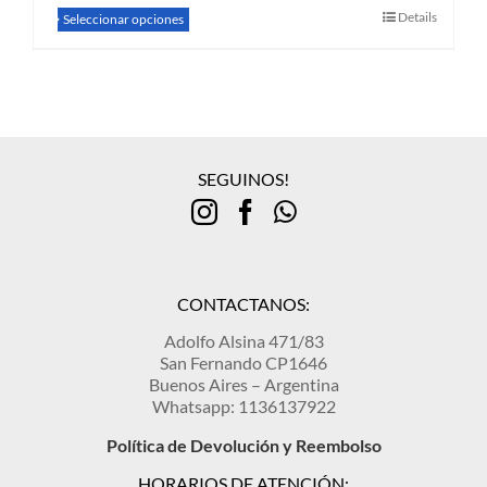
Este
Details
Seleccionar opciones
producto
tiene
múltiples
variantes.
Las
opciones
se
SEGUINOS!
pueden
elegir
en
la
página
de
CONTACTANOS:
producto
Adolfo Alsina 471/83
San Fernando CP1646
Buenos Aires – Argentina
Whatsapp: 1136137922
Política de Devolución y Reembolso
HORARIOS DE ATENCIÓN: