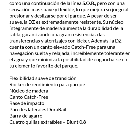
como una continuación de la línea S.O.B., pero con una
park
Consultá el costo con tu código
sensación más suave y flexible, lo que mejora su juego al
cantidad
postal en el producto a comprar
presionar y deslizarse por el parque. A pesar de ser
suave, la DZ es extremadamente resistente. Su núcleo
Despachamos dentro de las 24hs
íntegramente de madera aumenta la durabilidad de la
de realizada la compra. Recibilo de
tabla, garantizando una gran resistencia a las
2 a 5 días.
transferencias y aterrizajes con kicker. Además, la DZ
cuenta con un canto elevado Catch-Free para una
navegación suelta y relajada, increíblemente tolerante en
el agua y que minimiza la posibilidad de engancharse en
tu elemento favorito del parque.
Flexibilidad suave de transición
Rocker de rendimiento para parque
Núcleo de madera
Canto Catch-Free
Base de impacto
Paredes laterales DuraRail
Barra de agarre
Cuatro quillas extraíbles – Blunt 0.8
–