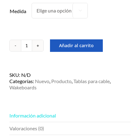
Medida

Añadir al carrito
Obrien
DZ
152
-
para
SKU:
N/D
cable
Categorías:
Nuevo
,
Producto
,
Tablas para cable
,
park
Wakeboards
cantidad
Información adicional
Valoraciones (0)