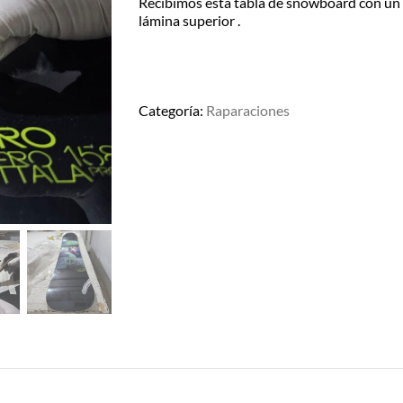
Retiralo en nuestro Show Room en
Recibimos esta tabla de snowboard con un f
A.Alsina 483, San Fernando, Bs.As
lámina superior .
– de Lu/Vier de 9-17hs
EN EL DÍA – MOTO
Categoría:
Raparaciones
MENSAJERÍA
CABA/GBA consultar costos
Para recibirlo en el día solicitarlo
antes de las 12:30hs, 50% de
recargo día de lluvia, Previo
contacto y coordinación por
Whatsapp.
ENVÍOS A TODO EL PAÍS
Consultá el costo con tu código
postal en el producto a comprar