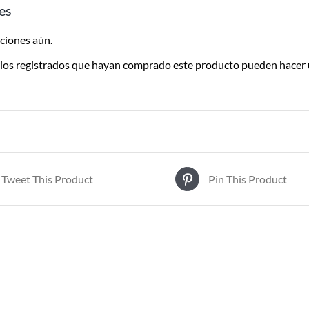
Despachamos dentro de las 24hs
es
de realizada la compra. Recibilo de
2 a 5 días.
ciones aún.
rios registrados que hayan comprado este producto pueden hacer 
Tweet This Product
Pin This Product