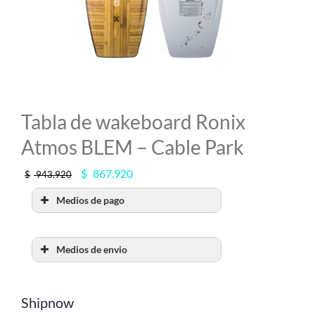
MI CUENTA
SEARCH
FOR:
Tabla de wakeboard Ronix
Atmos BLEM – Cable Park
El
El
$
867.920
$
943.920
precio
precio
Medios de pago
original
actual
era:
es:
$ 943.920.
$ 867.920.
Medios de envio
RETIRO POR SHOW
ROOM
Shipnow