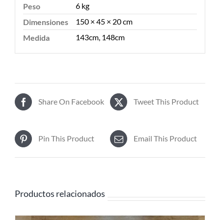
6 kg
Peso
150 × 45 × 20 cm
Dimensiones
143cm, 148cm
Medida
Share On Facebook
Tweet This Product
Pin This Product
Email This Product
Productos relacionados