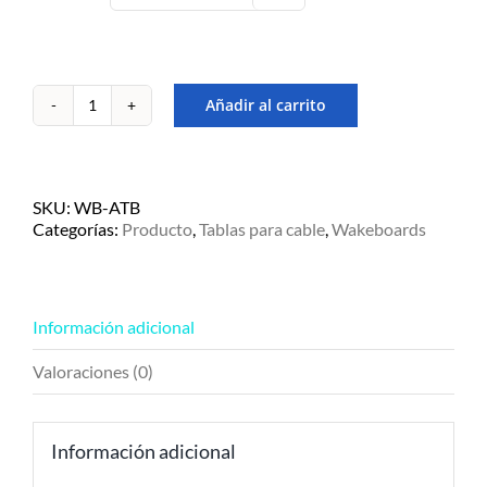
Añadir al carrito
Tabla
de
wakeboard
Ronix
Atmos
SKU:
WB-ATB
BLEM
Categorías:
Producto
,
Tablas para cable
,
Wakeboards
-
Cable
Park
cantidad
Información adicional
Valoraciones (0)
Información adicional