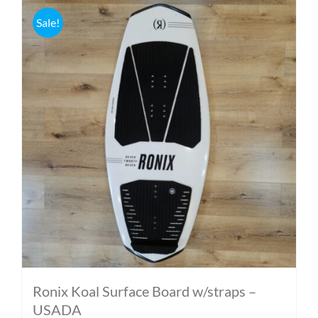
Sale!
Ronix Koal Surface Board w/straps –
USADA