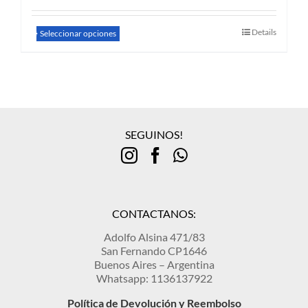
Este
Details
Seleccionar opciones
producto
tiene
múltiples
variantes.
Las
opciones
se
SEGUINOS!
pueden
elegir
en
la
página
de
CONTACTANOS:
producto
Adolfo Alsina 471/83
San Fernando CP1646
Buenos Aires – Argentina
Whatsapp: 1136137922
Política de Devolución y Reembolso