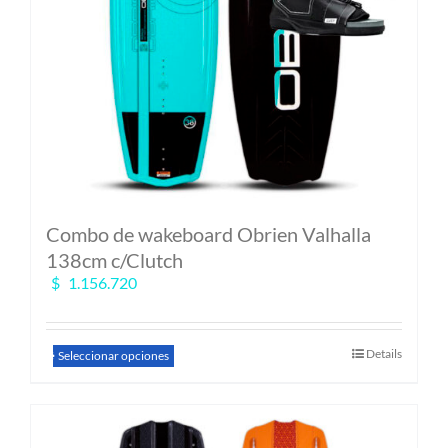
Combo de wakeboard Obrien Valhalla
138cm c/Clutch
$
1.156.720
Este
Details
Seleccionar opciones
producto
tiene
múltiples
variantes.