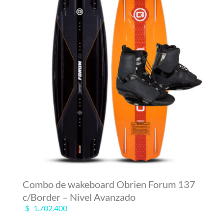
Las
opciones
se
pueden
elegir
en
la
página
de
producto
Combo de wakeboard Obrien Forum 137
c/Border – Nivel Avanzado
$
1.702.400