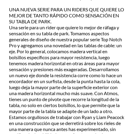
Despachamos dentro de las 24hs
de realizada la compra. Recibilo de
UNA NUEVA SERIE PARA UN RIDERS QUE QUIERE LO
2 a 5 días.
MEJOR DE TANTO RÁPIDO COMO SENSACIÓN EN
SU TABLA DE PARK.
Una serie para un rider que quiere lo mejor de ráfaga y
sensación en su tabla de park. Tomamos aspectos
generales de diseño de nuestra popular serie Top Notch
Pro y agregamos una novedad en las tablas de cable: un
eje. Por lo general, colocamos madera vertical en
bolsillos específicos para mayor resistencia, luego
tenemos madera horizontal en otras áreas para mayor
sensación y presiones más exageradas. Desarrollamos
un nuevo eje donde la resistencia corre como lo hace un
encordador en un surfista, desde la punta hasta la cola,
luego deja la mayor parte de la superficie exterior con
una madera horizontal mucho más suave. Con Atmos,
tienes un punto de pivote que recorre la longitud de la
tabla, no solo en ciertos bolsillos, lo que permite que la
mayor parte de la tabla se adapte de un lado a otro.
Estamos orgullosos de trabajar con Ryan y Liam Peacock
en una construcción que se derretirá sobre los rieles de
una manera que nunca antes has experimentado, sin