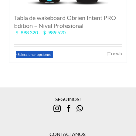
Tabla de wakeboard Obrien Intent PRO
Edition – Nivel Profesional
Rango
$
898.320
-
$
989.520
de
precios:
desde
Este
Details
Seleccionar opciones
$ 898.320
producto
hasta
tiene
$ 989.520
múltiples
variantes.
Las
opciones
se
SEGUINOS!
pueden
elegir
en
la
página
de
CONTACTANOS: