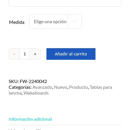
Medida

Añadir al carrito
Tabla
de
wakebord
Obrien
Forum
SKU:
FW-2240042
137
Categorías:
Avanzado
,
Nuevo
,
Producto
,
Tablas para
-
lancha
,
Wakeboards
Nivel
Avanzado
cantidad
Información adicional