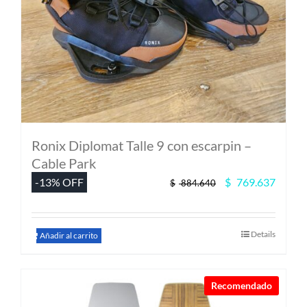
de
producto
Ronix Diplomat Talle 9 con escarpin –
Cable Park
El
El
-13% OFF
$
769.637
$
884.640
precio
precio
original
actual
era:
es:
Details
$ 884.640.
$ 769.
Añadir al carrito
Recomendado