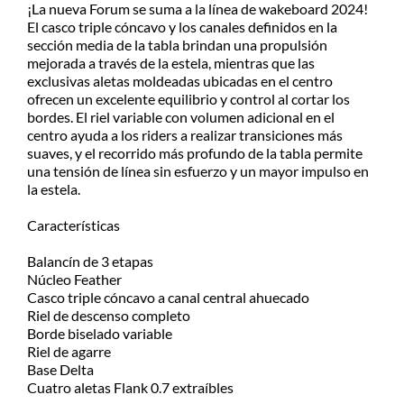
¡La nueva Forum se suma a la línea de wakeboard 2024!
-
Consultá el costo con tu código
El casco triple cóncavo y los canales definidos en la
Nivel
postal en el producto a comprar
sección media de la tabla brindan una propulsión
Avanzado
mejorada a través de la estela, mientras que las
cantidad
Despachamos dentro de las 24hs
exclusivas aletas moldeadas ubicadas en el centro
de realizada la compra. Recibilo de
ofrecen un excelente equilibrio y control al cortar los
2 a 5 días.
bordes. El riel variable con volumen adicional en el
centro ayuda a los riders a realizar transiciones más
suaves, y el recorrido más profundo de la tabla permite
una tensión de línea sin esfuerzo y un mayor impulso en
la estela.
Características
Balancín de 3 etapas
Núcleo Feather
Casco triple cóncavo a canal central ahuecado
Riel de descenso completo
Borde biselado variable
Riel de agarre
Base Delta
Cuatro aletas Flank 0.7 extraíbles