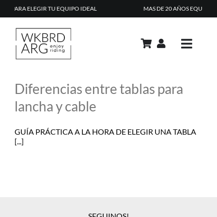
Skip
EGIR TU EQUIPO IDEAL
MAS DE 20 AÑOS EQUIPANDO RIDERS
to
content
Toggle
Navig
PRODUCTOS
Diferencias entre tablas para
ACADEMIA
lancha y cable
REPAIR SHOP
GUÍA PRÁCTICA A LA HORA DE ELEGIR UNA TABLA
RENTAL
[...]
CONTACTO
TIPS & TRICKS
CARRITO
SEGUINOS!