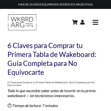
Skip
MAS DE 20 AÑOS EQUIPANDO RIDERS EN ARGENTINA
to
content
Toggle
Navig
PRODUCTOS
6 Claves para Comprar tu
ACADEMIA
Primera Tabla de Wakeboard:
Guía Completa para No
REPAIR SHOP
Equivocarte
RENTAL
CONTACTO
6 Claves para Comprar tu Primera Tabla de Wakeboard: Guía Completa para No
Equivocarte
Todo lo que necesitás saber antes de invertir en tu primer
TIPS & TRICKS
wakeboard — sin tecnicismos innecesarios.
CARRITO
⏱
Tiempo de lectura: 7 minutos