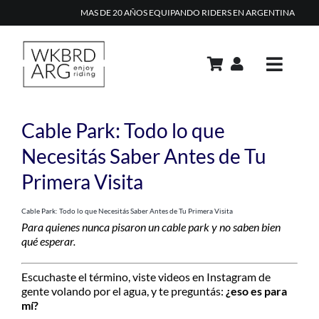
Skip
MAS DE 20 AÑOS EQUIPANDO RIDERS EN ARGENTINA
to
content
Toggle
Navig
PRODUCTOS
Cable Park: Todo lo que
ACADEMIA
Necesitás Saber Antes de Tu
Primera Visita
REPAIR SHOP
RENTAL
Cable Park: Todo lo que Necesitás Saber Antes de Tu Primera Visita
Para quienes nunca pisaron un cable park y no saben bien
CONTACTO
qué esperar.
TIPS & TRICKS
Escuchaste el término, viste videos en Instagram de
gente volando por el agua, y te preguntás:
¿eso es para
CARRITO
mí?