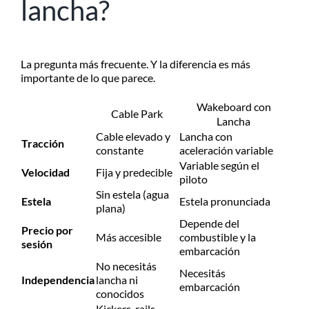
lancha?
La pregunta más frecuente. Y la diferencia es más
importante de lo que parece.
Wakeboard con
Cable Park
Lancha
Cable elevado y
Lancha con
Tracción
constante
aceleración variable
Variable según el
Velocidad
Fija y predecible
piloto
Sin estela (agua
Estela
Estela pronunciada
plana)
Depende del
Precio por
Más accesible
combustible y la
sesión
embarcación
No necesitás
Necesitás
Independencia
lancha ni
embarcación
conocidos
Kickers, rails,