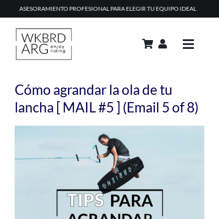
Skip
AL PARA ELEGIR TU EQUIPO IDEAL
MAS DE 20 AÑOS EQUIPAN
to
content
Toggle
Navig
PRODUCTOS
Cómo agrandar la ola de tu
ACADEMIA
lancha [ MAIL #5 ] (Email 5 of 8)
REPAIR SHOP
RENTAL
CONTACTO
TIPS & TRICKS
CARRITO