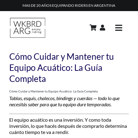
Skip
MAS DE 20 AÑOS EQUIPANDO RIDERS EN ARGENTINA
to
content
Toggle
Navig
PRODUCTOS
Cómo Cuidar y Mantener tu
ACADEMIA
Equipo Acuático: La Guía
Completa
REPAIR SHOP
RENTAL
Cómo Cuidar y Mantener tu Equipo Acuático: La Guía Completa
Tablas, esquís, chalecos, bindings y cuerdas — todo lo que
CONTACTO
necesitás saber para que tu equipo dure temporadas.
TIPS & TRICKS
El equipo acuático es una inversión. Y como toda
inversión, lo que hacés después de comprarlo determina
CARRITO
cuánto tiempo te va a rendir.