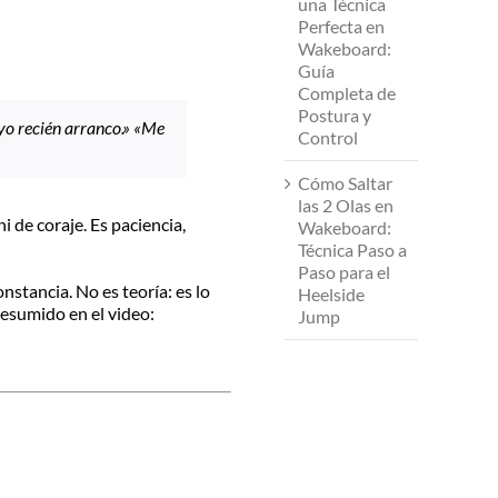
una Técnica
Perfecta en
Wakeboard:
Guía
Completa de
Postura y
yo recién arranco.»
«Me
Control
Cómo Saltar
las 2 Olas en
ni de coraje. Es paciencia,
Wakeboard:
Técnica Paso a
Paso para el
stancia. No es teoría: es lo
Heelside
resumido en el video:
Jump