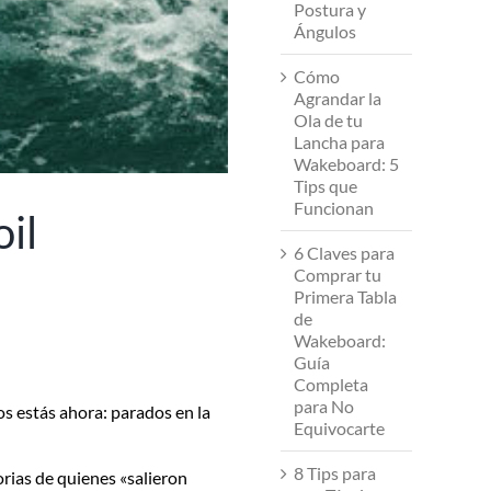
Postura y
Ángulos
Cómo
Agrandar la
Ola de tu
Lancha para
Wakeboard: 5
Tips que
Funcionan
il
6 Claves para
Comprar tu
Primera Tabla
de
Wakeboard:
Guía
Completa
para No
os estás ahora: parados en la
Equivocarte
8 Tips para
torias de quienes «salieron