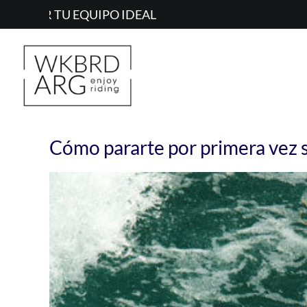
Skip
to
content
Cómo pararte por primera vez 
View
Larger
Image