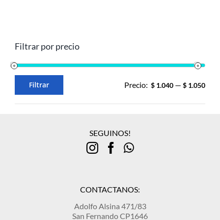
Filtrar por precio
Filtrar
Precio:
—
$ 1.040
$ 1.050
Precio
Precio
mínimo
máximo
SEGUINOS!
CONTACTANOS:
Adolfo Alsina 471/83
San Fernando CP1646