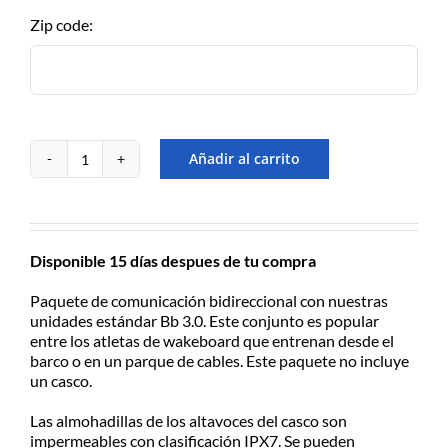
A.Alsina 483, San Fernando, Bs.As
Zip code:
– de Lu/Vier de 9-17hs
EN EL DÍA – MOTO
MENSAJERÍA
CABA/GBA consultar costos
Añadir al carrito
Kit
Intercomunicador
Para recibirlo en el día solicitarlo
Bluetooth
antes de las 12:30hs, 50% de
BBtalkin'
recargo día de lluvia, Previo
para
contacto y coordinación por
Disponible 15 días despues de tu compra
Cable
Whatsapp.
Park
Paquete de comunicación bidireccional con nuestras
y
unidades estándar Bb 3.0. Este conjunto es popular
Wakeboard
entre los atletas de wakeboard que entrenan desde el
ENVÍOS A TODO EL PAÍS
cantidad
barco o en un parque de cables. Este paquete no incluye
Consultá el costo con tu código
un casco.
postal en el producto a comprar
Las almohadillas de los altavoces del casco son
Despachamos dentro de las 24hs
impermeables con clasificación IPX7. Se pueden