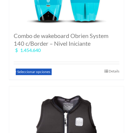
Combo de wakeboard Obrien System
140 c/Border – Nivel Iniciante
$
1.454.640
Este
Details
Seleccionar opciones
producto
tiene
múltiples
variantes.
Las
opciones
se
pueden
elegir
en