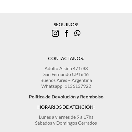
variantes.
Las
opciones
se
SEGUINOS!
pueden
elegir
en
la
página
de
CONTACTANOS:
producto
Adolfo Alsina 471/83
San Fernando CP1646
Buenos Aires – Argentina
Whatsapp: 1136137922
Política de Devolución y Reembolso
HORARIOS DE ATENCIÓN:
Lunes a viernes de 9 a 17hs
Sábados y Domingos Cerrados