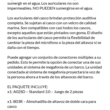
de realizada la compra. Recibilo de
sumergir en el agua. Los auriculares no son
2 a 5 días.
impermeables. NO PUEDEN sumergirse en el agua.
Los auriculares del casco brindan protección auditiva
completa. Se sujetan al casco con un velcro de calidad
marina. Son compatibles con casi todos los cascos,
excepto aquellos que están pintados con goma. El diseño
de los auriculares del casco permite la flexibilidad de
cambiar la pieza del micrófono o la pieza del altavoz si se
daña con el tiempo.
Puede agregar un conjunto de conectores múltiples a su
pedido. Esto le permite la opción de conectar una de sus
unidades al sistema de megafonía de un barco. La unidad
conectada al sistema de megafonía proyectará la voz de
la persona ahora a través de los altavoces del barco.
EL PAQUETE INCLUYE:
x1: A02SD – Standard 3.0 – Juego de 2 piezas
x1: B03R – Almohadilla de altavoz de doble cara para
casco