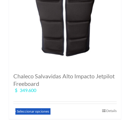
la
página
de
producto
Chaleco Salvavidas Alto Impacto Jetpilot
Freeboard
$
349.600
Este
Details
Seleccionar opciones
producto
tiene
múltiples