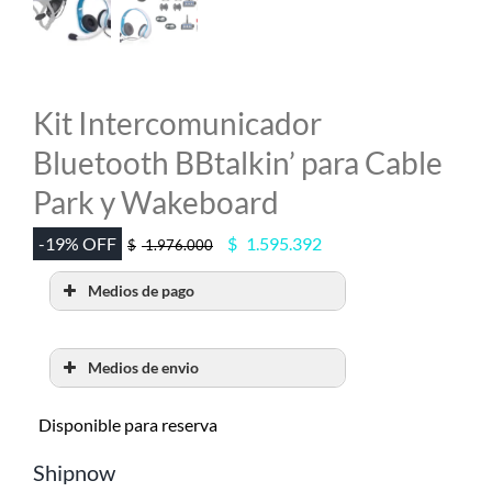
MI CUENTA
SEARCH
FOR:
Kit Intercomunicador
Bluetooth BBtalkin’ para Cable
Park y Wakeboard
El
El
-19% OFF
$
1.595.392
$
1.976.000
precio
precio
original
actual
Medios de pago
era:
es:
$ 1.976.000.
$ 1.595.392.
Medios de envio
RETIRO POR SHOW
Disponible para reserva
ROOM
Shipnow
Retiralo en nuestro Show Room en