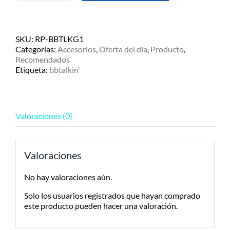
Intercomunicador
Bluetooth
BBtalkin'
para
SKU:
RP-BBTLKG1
Cable
Categorías:
Accesorios
,
Oferta del día
,
Producto
,
Park
Recomendados
y
Etiqueta:
bbtalkin'
Wakeboard
cantidad
Valoraciones (0)
Valoraciones
No hay valoraciones aún.
Solo los usuarios registrados que hayan comprado
este producto pueden hacer una valoración.