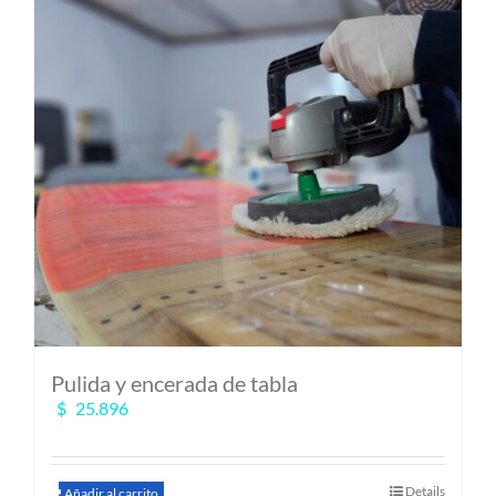
MI CUENTA
SEARCH
FOR:
Pulida y encerada de tabla
$
25.896
Details
Añadir al carrito