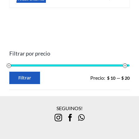
Filtrar por precio
Filtrar
Precio:
—
$ 10
$ 20
Precio
Precio
mínimo
máximo
SEGUINOS!