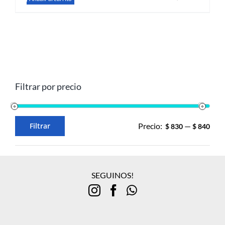
Filtrar por precio
Filtrar
Precio:
—
$ 830
$ 840
Precio
Precio
mínimo
máximo
SEGUINOS!