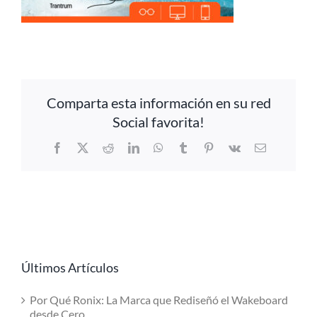
Comparta esta información en su red
Social favorita!
Facebook
X
Reddit
LinkedIn
WhatsApp
Tumblr
Pinterest
Vk
Email
Últimos Artículos
Por Qué Ronix: La Marca que Rediseñó el Wakeboard
desde Cero