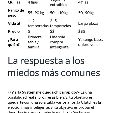
Quillas
4 fijas
4 fijas
extraíbles
Rango de
55–90 kg
50–110 kg
50–90 kg
peso
1–2
3–5
Vida útil
Largo plazo
temporadas
temporadas
Precio
$
$$
$$$
Primera
Una sola
¿Para
Ya tengo base,
tabla /
compra
quién?
quiero volar
familia
inteligente
La respuesta a los
miedos más comunes
«¿Y si la System me queda chica rápido?»
Es una
posibilidad real si progresás bien. Si tu objetivo es
quedarte con una sola tabla varios años, la Clutch es la
elección más inteligente. Si tu objetivo es probar el
deporte sin comprometerte mucho, la System es