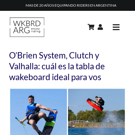
Skip
MAS DE 20 AÑOS EQUIPANDO RIDERS EN ARGENTINA
to
content
Toggle
Navig
PRODUCTOS
O’Brien System, Clutch y
ACADEMIA
Valhalla: cuál es la tabla de
wakeboard ideal para vos
REPAIR SHOP
RENTAL
View
Larger
CONTACTO
Image
TIPS & TRICKS
CARRITO