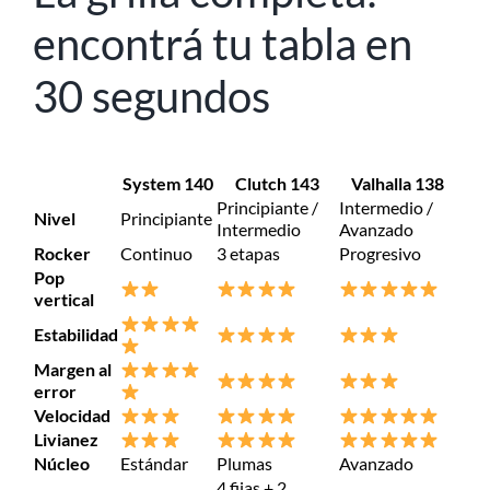
encontrá tu tabla en
30 segundos
System 140
Clutch 143
Valhalla 138
Principiante /
Intermedio /
Nivel
Principiante
Intermedio
Avanzado
Rocker
Continuo
3 etapas
Progresivo
Pop
vertical
Estabilidad
Margen al
error
Velocidad
Livianez
Núcleo
Estándar
Plumas
Avanzado
4 fijas + 2