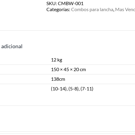
Valhalla
SKU:
CMBW-001
138cm
Categorías:
Combos para lancha
,
Mas Vend
c/Access
-
Nivel
Avanzado
cantidad
 adicional
12 kg
150 × 45 × 20 cm
138cm
(10-14), (5-8), (7-11)