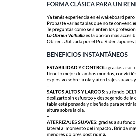
FORMA CLÁSICA PARA UN REN
postal en el producto a comprar
138cm
c/Access
Despachamos dentro de las 24hs
Ya tenés experiencia en el wakeboard pero 
-
de realizada la compra. Recibilo de
Probaste varias tablas que no te convenci
Nivel
2 a 5 días.
Te preguntás cómo se sienten los profesiona
Avanzado
La Obrien Valhalla
es la opción más accesib
cantidad
Obrien. Utilizada por el Pro Rider Japonés
BENEFICIOS INSTANTÁNEOS
ESTABILIDAD Y CONTROL:
gracias a su r
tiene lo mejor de ambos mundos, convirtién
explosivo sobre la ola y aterrizajes suaves 
–
SALTOS ALTOS Y LARGOS:
su fondo DELTA
deslizarte sin esfuerzo y despegando de la o
tabla está pensada y diseñada para sentir la
altura sobre la ola.
–
ATERRIZAJES SUAVES:
gracias a su fondo
lateral al momento del impacto . Brinda mayo
menores dolores post riding.