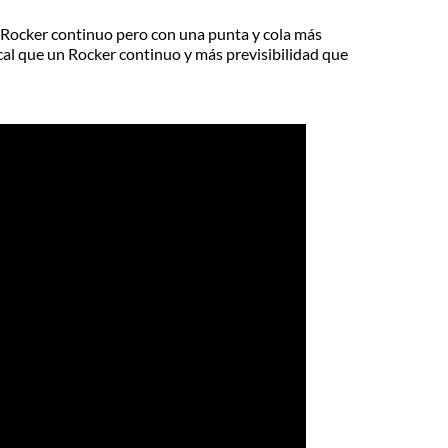
o Rocker continuo pero con una punta y cola más
cal que un Rocker continuo y más previsibilidad que