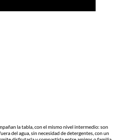
pañan la tabla, con el mismo nivel intermedio: son
fuera del agua, sin necesidad de detergentes, con un
rmite disfrutarla y compartirla entre amigos o familia.