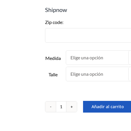
Shipnow
Zip code:
Medida
Talle
Añadir al carrito
Combo
de
wakeboard
Obrien