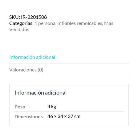
remolcable
Obrien
Tubester
SKU:
IR-2201508
-1persona
Categorías:
1 persona
,
Inflables remolcables
,
Mas
cantidad
Vendidos
Información adicional
Valoraciones (0)
Información adicional
4 kg
Peso
46 × 34 × 37 cm
Dimensiones