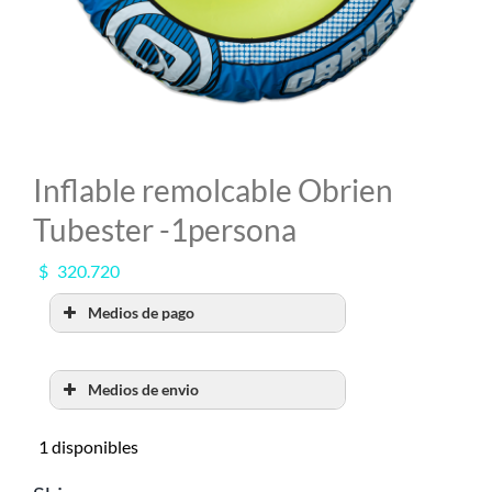
MI CUENTA
SEARCH
FOR:
Inflable remolcable Obrien
Tubester -1persona
$
320.720
Medios de pago
Medios de envio
RETIRO POR SHOW
1 disponibles
ROOM