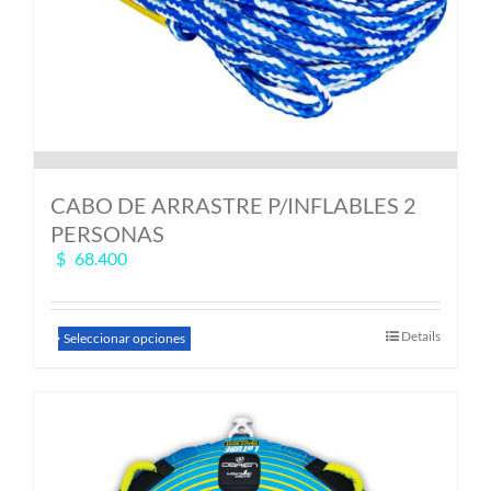
CABO DE ARRASTRE P/INFLABLES 2
PERSONAS
$
68.400
Este
Details
Seleccionar opciones
producto
tiene
múltiples
variantes.
Las
opciones
se