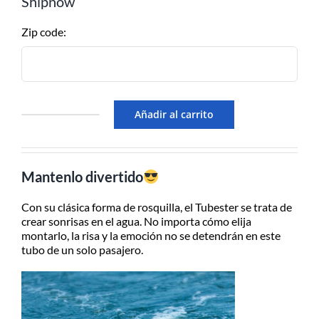
Shipnow
Retiralo en nuestro Show Room en
A.Alsina 483, San Fernando, Bs.As
Zip code:
– de Lu/Vier de 9-17hs
EN EL DÍA – MOTO
MENSAJERÍA
Añadir al carrito
Inflable
CABA/GBA consultar costos
remolcable
Obrien
Para recibirlo en el día solicitarlo
Tubester
antes de las 12:30hs, 50% de
Mantenlo divertido
-1persona
recargo día de lluvia, Previo
cantidad
contacto y coordinación por
Whatsapp.
Con su clásica forma de rosquilla, el Tubester se trata de
crear sonrisas en el agua. No importa cómo elija
montarlo, la risa y la emoción no se detendrán en este
tubo de un solo pasajero.
ENVÍOS A TODO EL PAÍS
Consultá el costo con tu código
postal en el producto a comprar