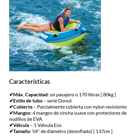
Despachamos dentro de las 24hs
de realizada la compra. Recibilo de
2 a 5 días.
Características
✔Máx. Capacidad
: un pasajero o 170 libras [ 80kg ]
✔Estilo de tubo
– serie Donut
✔Cubierta
– Parcialmente cubierta con nylon resistente
✔Mangos:
4 mangos de cincha suave con protectores de
nudillos de EVA
✔Válvula
– 1 Válvula Eco
✔Tamaño
: 54″ de diámetro (desinflado) [ 137cm ]