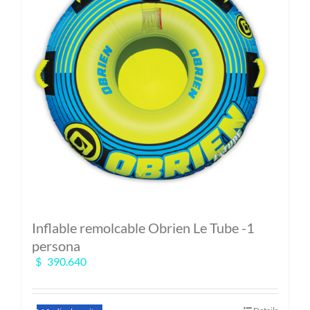
pueden
elegir
en
la
página
de
producto
Inflable remolcable Obrien Le Tube -1
persona
$
390.640