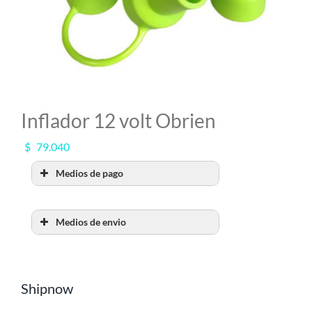
MI CUENTA
SEARCH
FOR:
Inflador 12 volt Obrien
$
79.040
Medios de pago
Medios de envio
RETIRO POR SHOW
ROOM
Shipnow
Retiralo en nuestro Show Room en
A.Alsina 483, San Fernando, Bs.As