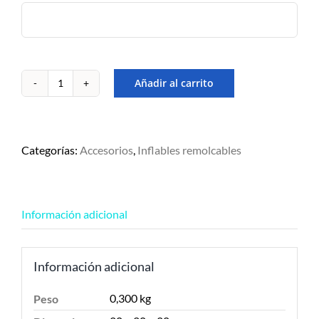
2 a 5 días.
Añadir al carrito
Inflador
12
volt
Obrien
cantidad
Categorías:
Accesorios
,
Inflables remolcables
Información adicional
Información adicional
0,300 kg
Peso