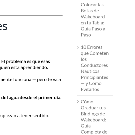
Colocar las
Botas de
Wakeboard
es
en tu Tabla:
Guía Paso a
Paso
10 Errores
que Cometen
los
. El problema es que esas
Conductores
quien está aprendiendo.
Náuticos
Principiantes
amente funciona — pero te va a
— y Cómo
Evitarlos
 del agua desde el primer día.
Cómo
Graduar tus
Bindings de
empiezan a tener sentido.
Wakeboard:
Guía
Completa de