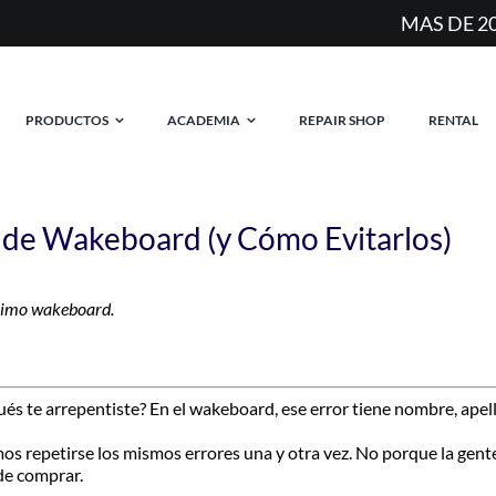
MAS DE 20 AÑOS EQUIPANDO RIDERS EN ARGENTIN
PRODUCTOS
ACADEMIA
REPAIR SHOP
RENTAL
a de Wakeboard (y Cómo Evitarlos)
róximo wakeboard.
 te arrepentiste? En el wakeboard, ese error tiene nombre, apelli
os repetirse los mismos errores una y otra vez. No porque la gent
de comprar.