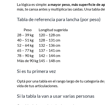
La lógica es simple:
a mayor peso, más superficie de ap
más, te cansa antes y multiplica las caídas. Una tabla de
Tabla de referencia para lancha (por peso)
Peso
Longitud sugerida
28 – 39 kg
120 – 128 cm
40 – 51 kg
128 – 131 cm
52 – 64 kg
132 – 136 cm
65 – 77 kg
137 – 141 cm
78 – 90 kg
142 – 144 cm
Más de 90 kg
145 – 148 cm
Si es tu primera vez
Optá por una tabla en el rango largo de tu categoría de 
vida de tus articulaciones.
Si la tabla la van a usar varias personas