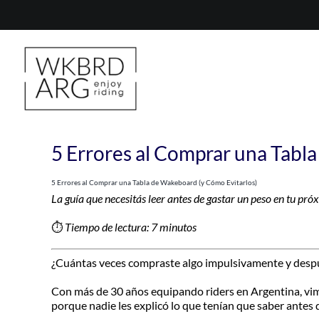
Skip
to
content
5 Errores al Comprar una Tabl
5 Errores al Comprar una Tabla de Wakeboard (y Cómo Evitarlos)
La guía que necesitás leer antes de gastar un peso en tu p
⏱
Tiempo de lectura: 7 minutos
¿Cuántas veces compraste algo impulsivamente y después
Con más de 30 años equipando riders en Argentina, vim
porque nadie les explicó lo que tenían que saber antes 