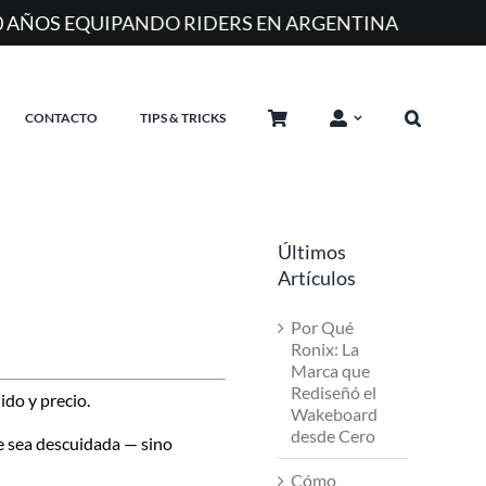
A
CONTACTO
TIPS & TRICKS
Últimos
Artículos
Por Qué
Ronix: La
Marca que
Rediseñó el
do y precio.
Wakeboard
desde Cero
e sea descuidada — sino
Cómo