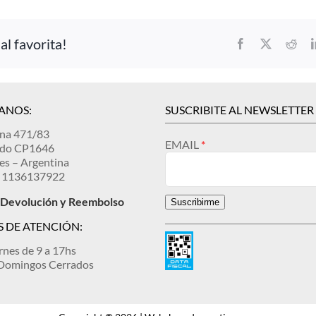
l favorita!
Facebook
X
Redd
ANOS:
SUSCRIBITE AL NEWSLETTER
ina 471/83
EMAIL
ndo CP1646
es – Argentina
 1136137922
e Devolución y Reembolso
Suscribirme
 DE ATENCIÓN:
rnes de 9 a 17hs
 Domingos Cerrados