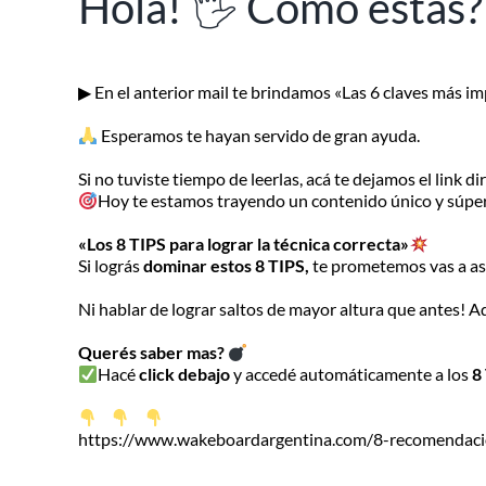
Hola! 🖐 Cómo estás?
▶ En el anterior mail te brindamos «Las 6 claves más i
Esperamos te hayan servido de gran ayuda.
Si no tuviste tiempo de leerlas, acá te dejamos el link d
Hoy te estamos trayendo un contenido único y súper 
«Los 8 TIPS para lograr la técnica correcta»
Si lográs
dominar estos 8 TIPS,
te prometemos vas a aso
Ni hablar de lograr saltos de mayor altura que antes! A
Querés saber mas?
Hacé
click debajo
y accedé automáticamente a los
8
https://www.wakeboardargentina.com/8-recomendacio