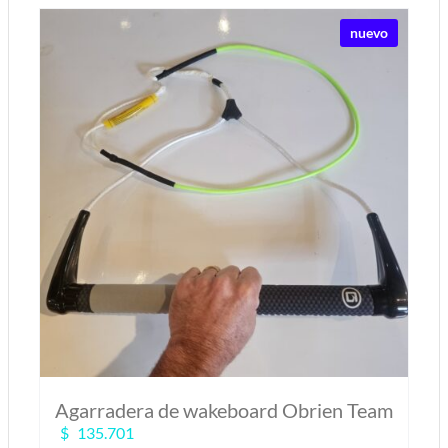
MI CUENTA
nuevo
SEARCH
FOR:
Agarradera de wakeboard Obrien Team
$
135.701