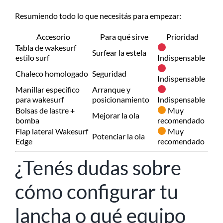
Resumiendo todo lo que necesitás para empezar:
Accesorio
Para qué sirve
Prioridad
Tabla de wakesurf
Surfear la estela
estilo surf
Indispensable
Chaleco homologado
Seguridad
Indispensable
Manillar específico
Arranque y
para wakesurf
posicionamiento
Indispensable
Bolsas de lastre +
Muy
Mejorar la ola
bomba
recomendado
Flap lateral Wakesurf
Muy
Potenciar la ola
Edge
recomendado
¿Tenés dudas sobre
cómo configurar tu
lancha o qué equipo